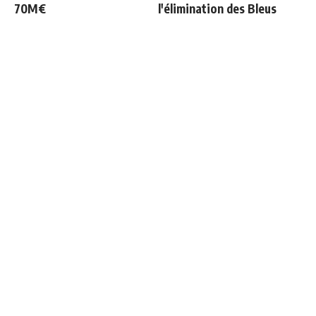
70M€
l'élimination des Bleus
3 nouveaux renforts pour
Le message clair de
Mourinho
Courtois sur Mourinho