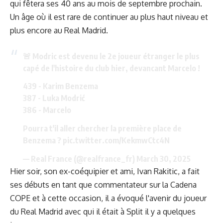
qui fêtera ses 40 ans au mois de septembre prochain.
Un âge où il est rare de continuer au plus haut niveau et
plus encore au Real Madrid.
🚨 Modric est devenu le 2e joueur étranger le plus
capé de l'histoire du club hier, devancant Marcelo !
439 - Karim Benzema
387 - Luka Modrić
386 - Marcelo
Pourra t'il aller chercher la première place de
Benzema ?
pic.twitter.com/KekmwCtc4N
— Real France (@realfrance_fr)
March 30, 2025
Hier soir, son ex-coéquipier et ami, Ivan Rakitic, a fait
ses débuts en tant que commentateur sur la Cadena
COPE et à cette occasion, il a évoqué l'avenir du joueur
du Real Madrid avec qui il était à Split il y a quelques