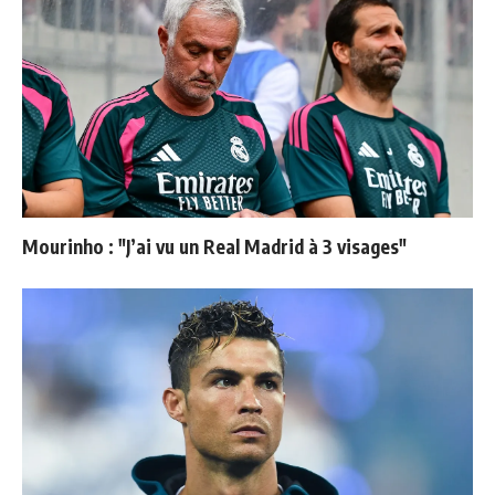
Mourinho : "J’ai vu un Real Madrid à 3 visages"