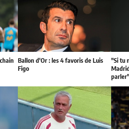
ochain
Ballon d'Or : les 4 favoris de Luis
"Si tu 
Figo
Madrid 
parler