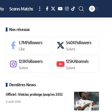
to
Scores Matchs
Nos réseaux
1.7M
Followers
540K
Followers
Like
Suivre
123K
Followers
125K
Abonnés
Suivre
Suivre
Dernières News
Officiel : Vinicius prolonge jusqu'en 2032
6 août 2026