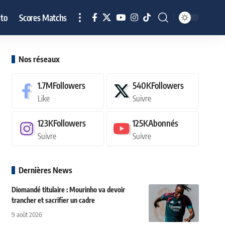
to
Scores Matchs
Nos réseaux
1.7M
Followers
540K
Followers
Like
Suivre
123K
Followers
125K
Abonnés
Suivre
Suivre
Dernières News
Diomandé titulaire : Mourinho va devoir
trancher et sacrifier un cadre
9 août 2026