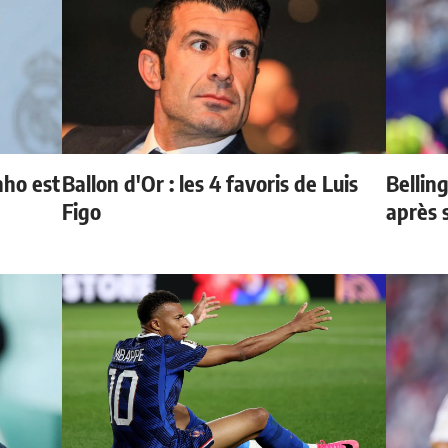
nho est
Ballon d'Or : les 4 favoris de Luis
Bellin
Figo
après 