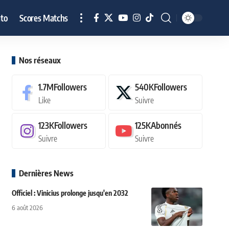
to
Scores Matchs
Nos réseaux
1.7M
Followers
540K
Followers
Like
Suivre
123K
Followers
125K
Abonnés
Suivre
Suivre
Dernières News
Officiel : Vinicius prolonge jusqu'en 2032
6 août 2026