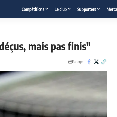
Compétitions
Le club
Supporters
Merca
éçus, mais pas finis"
Partager