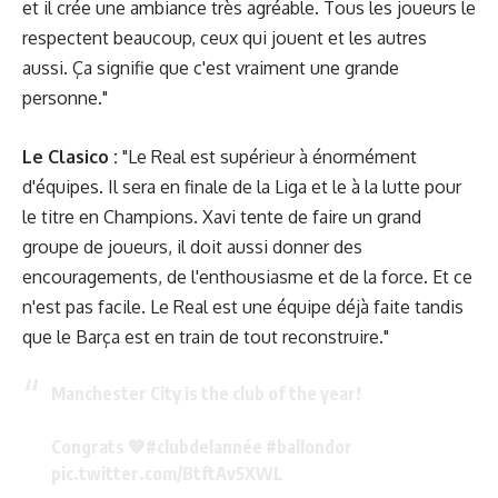
et il crée une ambiance très agréable. Tous les joueurs le
respectent beaucoup, ceux qui jouent et les autres
aussi. Ça signifie que c'est vraiment une grande
personne."
Le Clasico :
"Le Real est supérieur à énormément
d'équipes. Il sera en finale de la Liga et le à la lutte pour
le titre en Champions. Xavi tente de faire un grand
groupe de joueurs, il doit aussi donner des
encouragements, de l'enthousiasme et de la force. Et ce
n'est pas facile. Le Real est une équipe déjà faite tandis
que le Barça est en train de tout reconstruire."
Manchester City is the club of the year!
Congrats 💙
#clubdelannée
#ballondor
pic.twitter.com/BtftAv5XWL