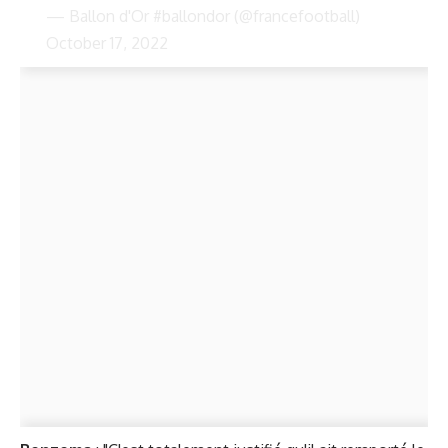
— Ballon d'Or #ballondor (@francefootball)
October 17, 2022