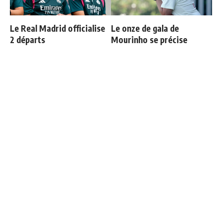
Le Real Madrid officialise
Le onze de gala de
2 départs
Mourinho se précise
"Une immense déception" :
Fran Garcia explique
Mbappé vide son sac après
pourquoi il a quitté le Real
l'élimination des Bleus
Madrid