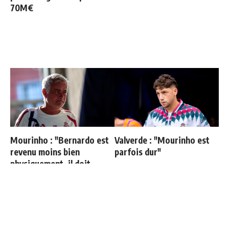
70M€
Mourinho : "Bernardo est
Valverde : "Mourinho est
revenu moins bien
parfois dur"
physiquement, il doit
progresser"