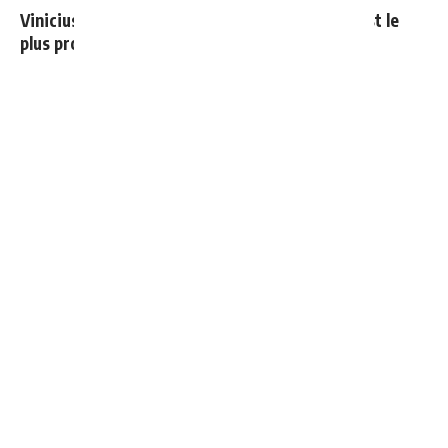
Vinicius donne les noms des 3 joueurs dont il est le
plus proche au Real
Mourinho : "J’ai vu un Real Madrid à 3 visages"