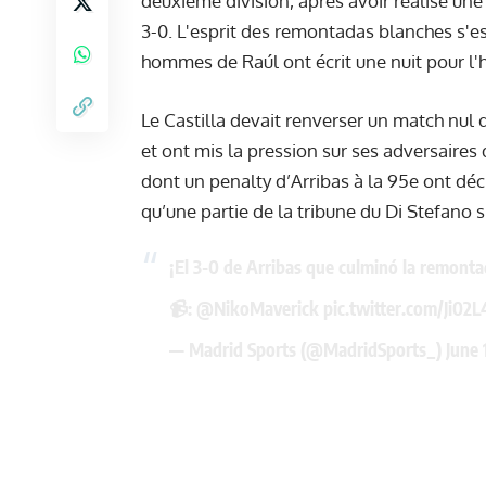
deuxième division, après avoir réalisé une
3-0. L'esprit des remontadas blanches s'e
hommes de Raúl ont écrit une nuit pour l'h
Le Castilla devait renverser un match nul 
et ont mis la pression sur ses adversaires
dont un penalty d’Arribas à la 95e ont dé
qu’une partie de la tribune du Di Stefano 
¡El 3-0 de Arribas que culminó la remonta
📹:
@NikoMaverick
pic.twitter.com/Ji02
— Madrid Sports (@MadridSports_)
June 