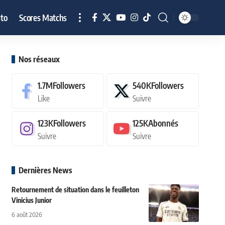
to
Scores Matchs
Nos réseaux
1.7M
Followers
540K
Followers
Like
Suivre
123K
Followers
125K
Abonnés
Suivre
Suivre
Dernières News
Retournement de situation dans le feuilleton
Vinicius Junior
6 août 2026