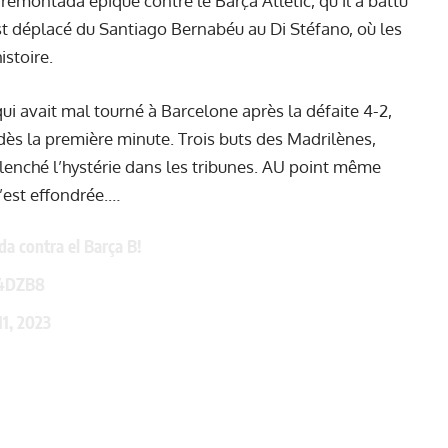
 remontada épique contre le Barça Atlètic, qu'il a battu
st déplacé du Santiago Bernabéu au Di Stéfano, où les
istoire.
qui avait mal tourné à Barcelone après la défaite 4-2,
 dès la première minute. Trois buts des Madrilènes,
clenché l’hystérie dans les tribunes. AU point même
s’est effondrée.…
da contra el Barça B!
L4DZB8
11, 2023