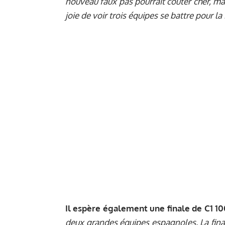
nouveau faux pas pourrait coûter cher, mai
joie de voir trois équipes se battre pour la 
Il espère également une finale de C1 1
deux grandes équipes espagnoles. La final