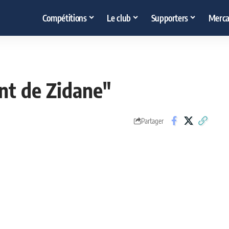
Compétitions
Le club
Supporters
Merca
ent de Zidane"
Partager