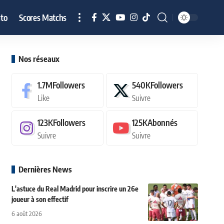
to
Scores Matchs
Nos réseaux
1.7M
Followers
540K
Followers
Like
Suivre
123K
Followers
125K
Abonnés
Suivre
Suivre
Dernières News
L'astuce du Real Madrid pour inscrire un 26e
joueur à son effectif
6 août 2026