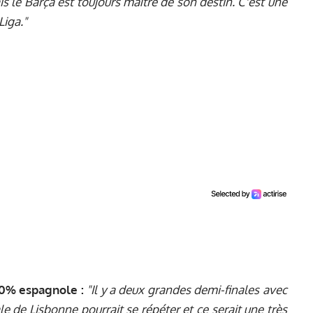
s le Barça est toujours maître de son destin. C'est une
Liga."
00% espagnole :
"Il y a deux grandes demi-finales avec
e de Lisbonne pourrait se répéter et ce serait une très