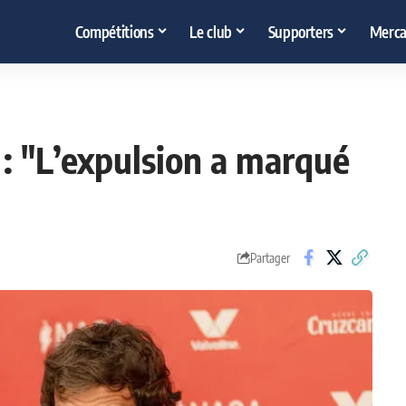
Compétitions
Le club
Supporters
Merca
o : "L’expulsion a marqué
Partager