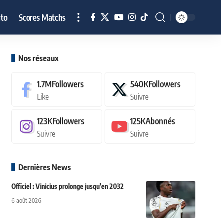
to
Scores Matchs
Nos réseaux
1.7M
Followers
540K
Followers
Like
Suivre
123K
Followers
125K
Abonnés
Suivre
Suivre
Dernières News
Officiel : Vinicius prolonge jusqu'en 2032
6 août 2026