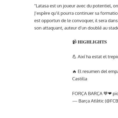
"Latasa est un joueur avec du potentiel, o
J'espère qu'il pourra continuer sa formatio
est opportun de le convoquer, il sera dans 
son attaquant, auteur d'un doublé au stade
📹 𝐇𝐈𝐆𝐇𝐋𝐈𝐆𝐇𝐓𝐒
💪 Així ha estat el trepi
🔥 El resumen del empa
Castilla
FORÇA BARÇA 💙❤
pi
— Barça Atlètic (@FC