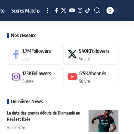
to
Scores Matchs
Nos réseaux
1.7M
Followers
540K
Followers
Like
Suivre
123K
Followers
125K
Abonnés
Suivre
Suivre
Dernières News
La date des grands débuts de Diomandé au
Real est fixée
8 août 2026