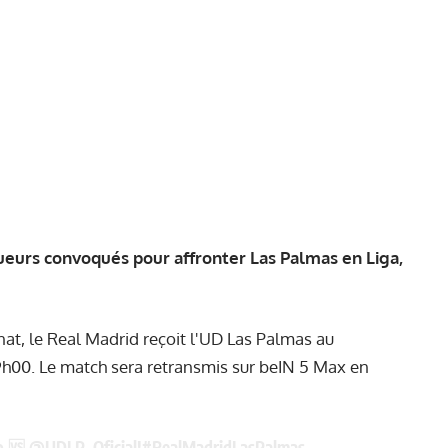
joueurs convoqués pour affronter Las Palmas en Liga,
at, le Real Madrid reçoit l'UD Las Palmas au
9h00. Le match sera retransmis sur beIN 5 Max en
o 🆚
@UDLP_Oficial
!
#RealMadridLasPalmas