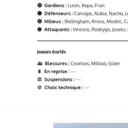
🔴 Gardiens :
Lunin, Kepa, Fran
🟠 Défenseurs :
Carvajal, Alaba, Nacho, L
🔵 Milieux :
Bellingham, Kroos, Modric, C
🟢 Attaquants :
Vinicius,
Rodrygo, Joselu,
Joueurs écartés
🚑
Blessures :
Courtois, Militao, Güler
🔋
En reprise :
---
🟥
Suspensions :
---
🚫
Choix technique :
---