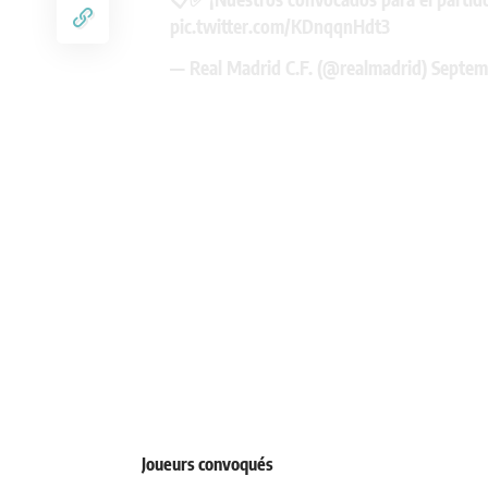
pic.twitter.com/KDnqqnHdt3
— Real Madrid C.F. (@realmadrid)
Septem
Joueurs convoqués