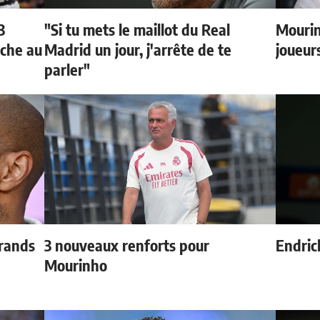
3
"Si tu mets le maillot du Real
Mourin
oche au
Madrid un jour, j'arrête de te
joueur
parler"
grands
3 nouveaux renforts pour
Endric
Mourinho