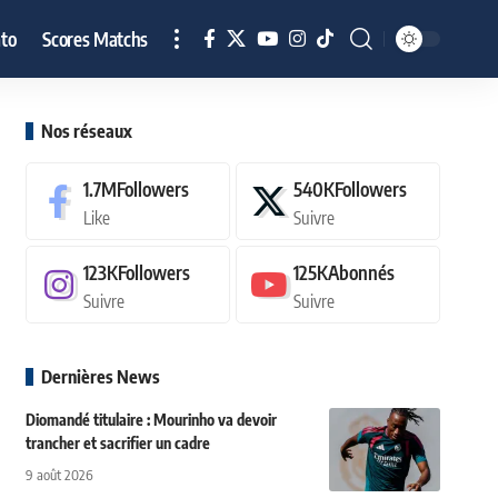
to
Scores Matchs
Nos réseaux
1.7M
Followers
540K
Followers
Like
Suivre
123K
Followers
125K
Abonnés
Suivre
Suivre
Dernières News
Diomandé titulaire : Mourinho va devoir
trancher et sacrifier un cadre
9 août 2026