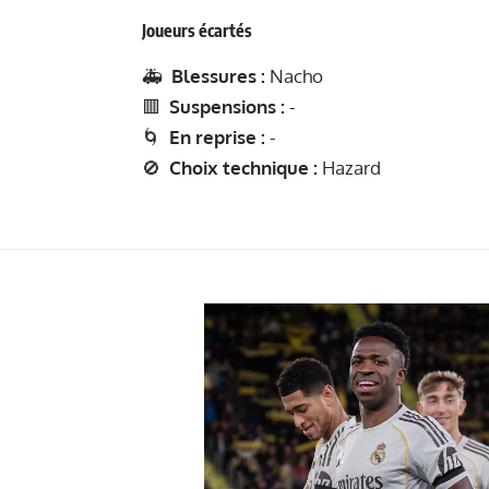
Joueurs écartés
🚑
Blessures :
Nacho
🟥
Suspensions :
-
🌀
En reprise :
-
🚫
Choix technique :
Hazard