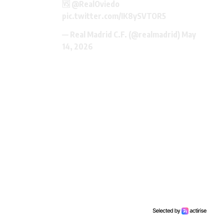
🆚
@RealOviedo
pic.twitter.com/IK8ySVTOR5
— Real Madrid C.F. (@realmadrid)
May
14, 2026