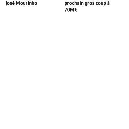
José Mourinho
prochain gros coup à
70M€
Le Real Madrid établit un
Le Real Madrid officialise
nouveau record à 189
2 départs
millions d'euros