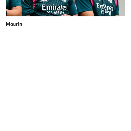
Mourinho : "J’ai vu un Real Madrid à 3 visages"
Cucurella explique pourquoi il ne se coupera jamais les
cheveux