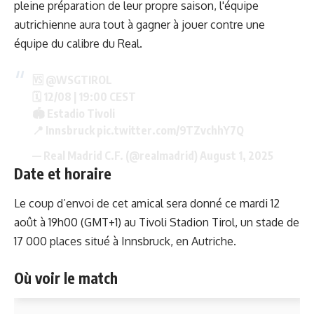
pleine préparation de leur propre saison, l'équipe
autrichienne aura tout à gagner à jouer contre une
équipe du calibre du Real.
🆚
@WSGTIROL
🗓️ 12/08 | 19:00 CEST
🏟️ Estadio Tivoli
📍 Innsbruck
pic.twitter.com/9TZvchhY7Q
— Real Madrid C.F. (@realmadrid)
August 1, 2025
Date et horaire
Le coup d’envoi de cet amical sera donné ce mardi 12
août à 19h00 (GMT+1) au Tivoli Stadion Tirol, un stade de
17 000 places situé à Innsbruck, en Autriche.
Où voir le match