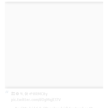
🔙 ⚽ 🏃 🛠️ 🌱
#RMCity
pic.twitter.com/dOgMqjE17V