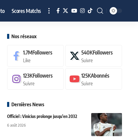
to
Scores Matchs
Nos réseaux
1.7M
Followers
540K
Followers
Like
Suivre
123K
Followers
125K
Abonnés
Suivre
Suivre
Dernières News
Officiel : Vinicius prolonge jusqu'en 2032
6 août 2026