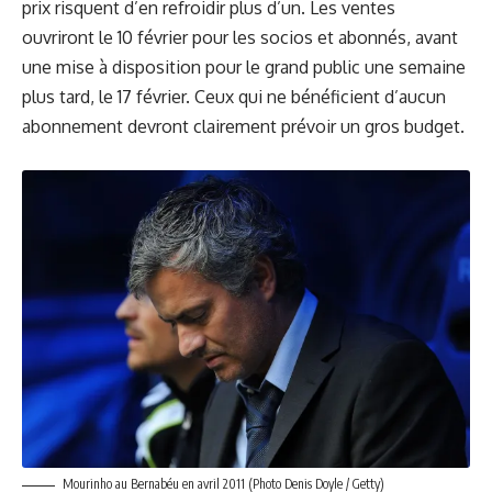
prix risquent d’en refroidir plus d’un. Les ventes
ouvriront le 10 février pour les socios et abonnés, avant
une mise à disposition pour le grand public une semaine
plus tard, le 17 février. Ceux qui ne bénéficient d’aucun
abonnement devront clairement prévoir un gros budget.
Mourinho au Bernabéu en avril 2011 (Photo Denis Doyle / Getty)