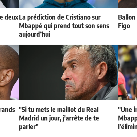
de deux
La prédiction de Cristiano sur
Ballon 
Mbappé qui prend tout son sens
Figo
aujourd’hui
grands
"Si tu mets le maillot du Real
"Une i
Madrid un jour, j'arrête de te
Mbappé
parler"
l'élimi