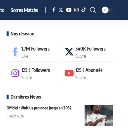
to
Scores Matchs
Nos réseaux
1.7M
Followers
540K
Followers
Like
Suivre
123K
Followers
125K
Abonnés
Suivre
Suivre
Dernières News
Officiel : Vinicius prolonge jusqu'en 2032
6 août 2026