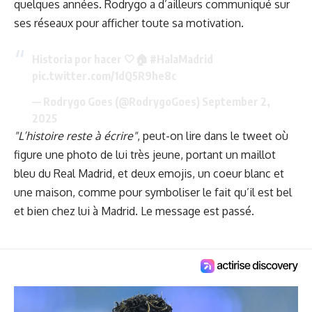
quelques années. Rodrygo a d’ailleurs communiqué sur
ses réseaux pour afficher toute sa motivation.
Historia por hacer 🤍🏠
#HalaMadrid
pic.twitter.com/1dQ5R9he8c
— Rodrygo Goes (@RodrygoGoes)
September 2,
2025
"L’histoire reste à écrire"
, peut-on lire dans le tweet où
figure une photo de lui très jeune, portant un maillot
bleu du Real Madrid, et deux emojis, un coeur blanc et
une maison, comme pour symboliser le fait qu’il est bel
et bien chez lui à Madrid. Le message est passé.