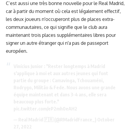
C’est aussi une très bonne nouvelle pour le Real Madrid,
car à partir du moment où cela est légalement effectif,
les deux joueurs n'occuperont plus de places extra-
communautaires, ce qui signifie que le club aura
maintenant trois places supplémentaires libres pour
signer un autre étranger qui n'a pas de passeport
européen.
Vinícius Junior : "Rester longtemps à Madrid
s'applique à moi et aux autres jeunes qui font
partie du groupe : Camavinga, Tchouaméni,
Rodrygo, Militão & Fede. Nous avons une grande
équipe maintenant et dans 3-4 ans, elle sera
beaucoup plus forte."
pic.twitter.com/eP2mh0eAH2
— Real Madrid 🇫🇷 (@RMadridFrance_)
October
27, 2022