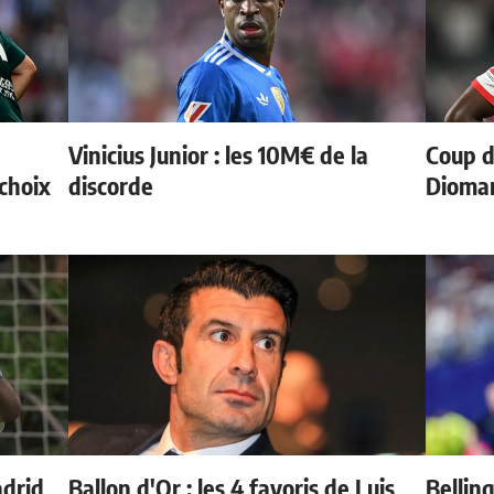
Vinicius Junior : les 10M€ de la
Coup d
choix
discorde
Dioman
adrid
Ballon d'Or : les 4 favoris de Luis
Bellin