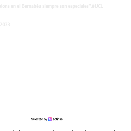
ions en el Bernabéu siempre son especiales”.
#UCL
 2023