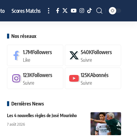
to
Scores Matchs
Nos réseaux
1.7M
Followers
540K
Followers
Like
Suivre
123K
Followers
125K
Abonnés
Suivre
Suivre
Dernières News
Les 4 nouvelles règles de José Mourinho
7 août 2026