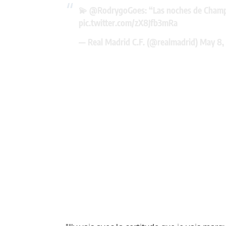
💫
@RodrygoGoes
: “Las noches de Champ
pic.twitter.com/zX8Jfb3mRa
— Real Madrid C.F. (@realmadrid)
May 8,