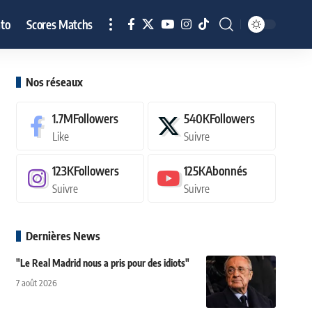
to
Scores Matchs
Nos réseaux
1.7M
Followers
540K
Followers
Like
Suivre
123K
Followers
125K
Abonnés
Suivre
Suivre
Dernières News
"Le Real Madrid nous a pris pour des idiots"
7 août 2026