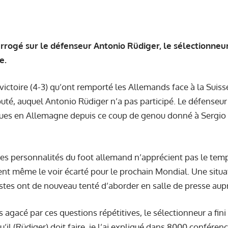
errogé sur le défenseur Antonio Rüdiger, le sélectionn
ce.
 victoire (4-3) qu’ont remporté les Allemands face à la Suis
puté, auquel Antonio Rüdiger n’a pas participé. Le défenseu
iques en Allemagne depuis ce coup de genou donné à Sergio 
des personnalités du foot allemand n’apprécient pas le tem
èrent même
le voir écarté pour le prochain Mondial
. Une situ
istes ont de nouveau tenté d’aborder en salle de presse au
s agacé par ces questions répétitives, le sélectionneur a fi
 qu’il (Rüdiger) doit faire, je l’ai expliqué dans 8000 confér