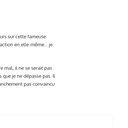
ours sur cette fameuse
s l’action en elle-même… je
re mal, il ne se serait pas
es que je ne dépasse pas. Il
t franchement pas convaincu