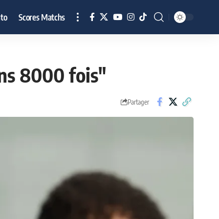
to
Scores Matchs
oins 8000 fois"
Partager