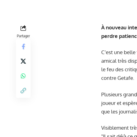
À nouveau int
perdre patien
Partager
C’est une belle
amical très dis
le feu des crit
contre Getafe.
Plusieurs gran
joueur et esp
que les journal
Visiblement trè
"Il sait déjà ce