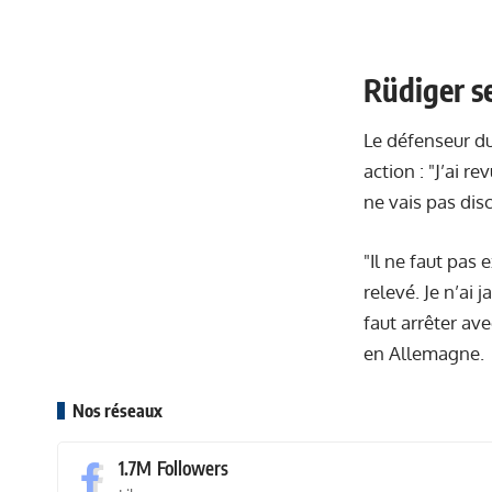
Rüdiger s
Le défenseur du
action : "J’ai r
ne vais pas disc
"Il ne faut pas 
relevé. Je n’ai 
faut arrêter av
en Allemagne.
Nos réseaux
1.7M
Followers