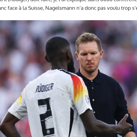
c face à la Suisse, Nagelsmann n’a donc pas voulu trop s’é