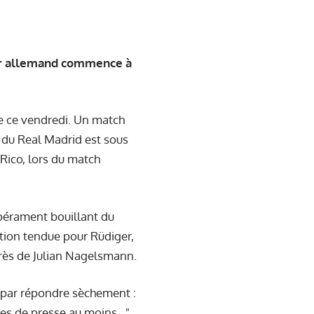
eur allemand commence à
se ce vendredi. Un match
r du Real Madrid est sous
Rico, lors du match
pérament bouillant du
ation tendue pour Rüdiger,
près de Julian Nagelsmann.
ni par répondre sèchement :
ences de presse au moins…".