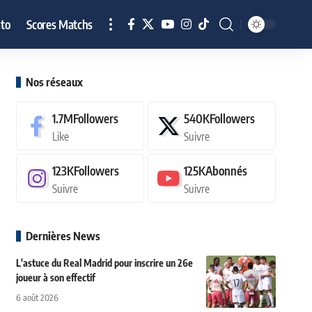
to
Scores Matchs
Nos réseaux
1.7M
Followers
540K
Followers
Like
Suivre
123K
Followers
125K
Abonnés
Suivre
Suivre
Dernières News
L'astuce du Real Madrid pour inscrire un 26e
joueur à son effectif
6 août 2026