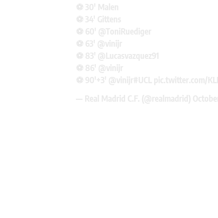
⚽ 30' Malen
⚽ 34' Gittens
⚽ 60'
@ToniRuediger
⚽ 63'
@vinijr
⚽ 83'
@Lucasvazquez91
⚽ 86'
@vinijr
⚽ 90'+3'
@vinijr
#UCL
pic.twitter.com/
— Real Madrid C.F. (@realmadrid)
October