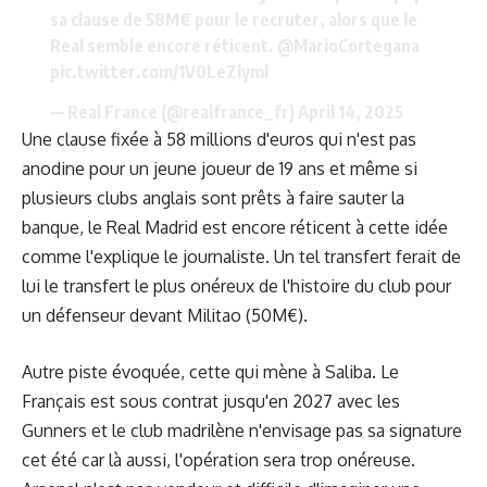
sa clause de 58M€ pour le recruter, alors que le
Real semble encore réticent.
@MarioCortegana
pic.twitter.com/1V0LeZlyml
— Real France (@realfrance_fr)
April 14, 2025
Une clause fixée à 58 millions d'euros qui n'est pas
anodine pour un jeune joueur de 19 ans et même si
plusieurs clubs anglais sont prêts à faire sauter la
banque, le Real Madrid est encore réticent à cette idée
comme l'explique le journaliste. Un tel transfert ferait de
lui le transfert le plus onéreux de l'histoire du club pour
un défenseur devant Militao (50M€).
Autre piste évoquée, cette qui mène à Saliba. Le
Français est sous contrat jusqu'en 2027 avec les
Gunners et le club madrilène n'envisage pas sa signature
cet été car là aussi, l'opération sera trop onéreuse.