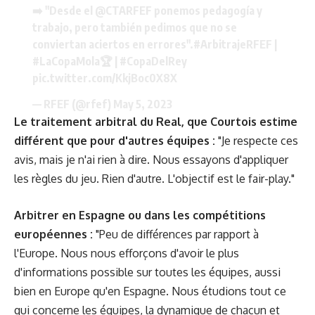
➡️ "Desde el
@CTARFEF
ponemos pedagogía y
trabajo, pero también pedimos que no se
conviertan aciertos en errores".
#ArbitrajeRFEF
|
#LaCopaMola
🏆 |
#CopaDelRey
pic.twitter.com/KkjBoc0X8X
— RFEF (@rfef)
May 5, 2023
Le traitement arbitral du Real, que Courtois estime
différent que pour d'autres équipes :
"Je respecte ces
avis, mais je n'ai rien à dire. Nous essayons d'appliquer
les règles du jeu. Rien d'autre. L'objectif est le fair-play."
Arbitrer en Espagne ou dans les compétitions
européennes :
"Peu de différences par rapport à
l'Europe. Nous nous efforçons d'avoir le plus
d'informations possible sur toutes les équipes, aussi
bien en Europe qu'en Espagne. Nous étudions tout ce
qui concerne les équipes, la dynamique de chacun et