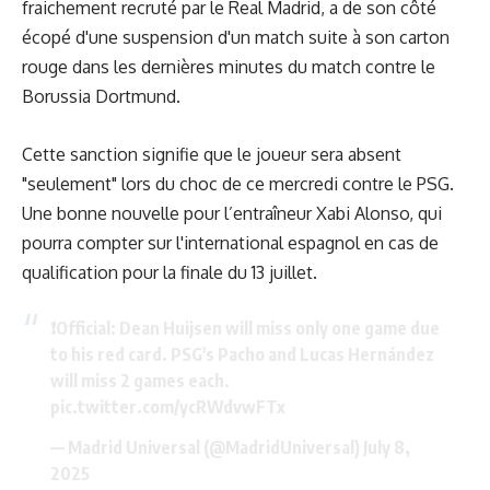
fraichement recruté par le Real Madrid, a de son côté
écopé d'une suspension d'un match suite à son carton
rouge dans les dernières minutes du match contre le
Borussia Dortmund.
Cette sanction signifie que le joueur sera absent
"seulement" lors du choc de ce mercredi contre le PSG.
Une bonne nouvelle pour l’entraîneur Xabi Alonso, qui
pourra compter sur l'international espagnol en cas de
qualification pour la finale du 13 juillet.
❗️Official: Dean Huijsen will miss only one game due
to his red card. PSG's Pacho and Lucas Hernández
will miss 2 games each.
pic.twitter.com/ycRWdvwFTx
— Madrid Universal (@MadridUniversal)
July 8,
2025