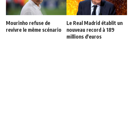
Mourinho refuse de
Le Real Madrid établit un
revivre le même scénario
nouveau record à 189
millions d'euros
Brahim Diaz explique ce
Rodri a tranché entre le
que Mourinho demande au
Real Madrid et le Barça
groupe