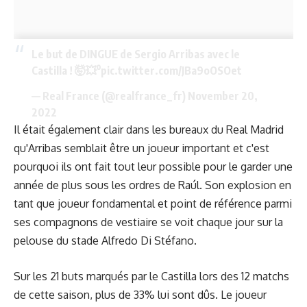
Le but de DINGUE de Sergio Arribas avec le
Castilla ! 🤯💥⁰
pic.twitter.com/JBa9oOSOet
— Real France (@realfrance_fr)
November 20,
2022
Il était également clair dans les bureaux du Real Madrid
qu'Arribas semblait être un joueur important et c'est
pourquoi ils ont fait tout leur possible pour le garder une
année de plus sous les ordres de Raúl. Son explosion en
tant que joueur fondamental et point de référence parmi
ses compagnons de vestiaire se voit chaque jour sur la
pelouse du stade Alfredo Di Stéfano.
Sur les 21 buts marqués par le Castilla lors des 12 matchs
de cette saison, plus de 33% lui sont dûs. Le joueur