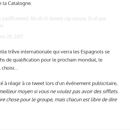
e la Catalogne.
 pacíficament. No els hi donem cap excusa. És el que
em
er 28, 2017
elle trêve internationale qui verra les Espagnols se
hs de qualification pour le prochain mondial, le
choisi...
ité à réagir à ce tweet lors d'un événement publicitaire,
meilleur moyen si vous ne voulez pas avoir des sifflets.
ure chose pour le groupe, mais chacun est libre de dire