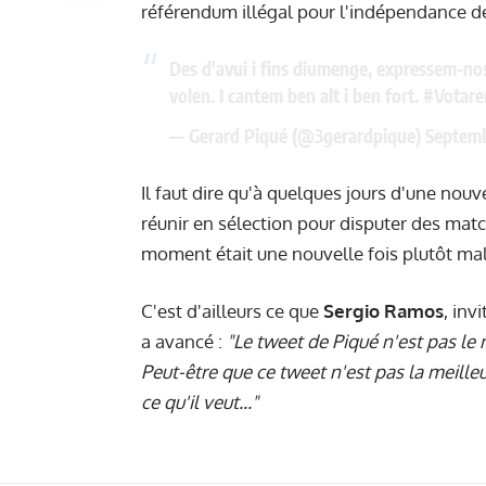
référendum illégal pour l'indépendance d
Des d'avui i fins diumenge, expressem-nos
volen. I cantem ben alt i ben fort.
#Votar
— Gerard Piqué (@3gerardpique)
Septemb
Il faut dire qu'à quelques jours d'une nouv
réunir en sélection pour disputer des matc
moment était une nouvelle fois plutôt mal 
C'est d'ailleurs ce que
Sergio Ramos
, inv
a avancé :
"Le tweet de Piqué n'est pas le 
Peut-être que ce tweet n'est pas la meille
ce qu'il veut..."