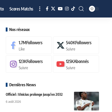
to
Scores Matchs
Nos réseaux
1.7M
Followers
540K
Followers
Like
Suivre
123K
Followers
125K
Abonnés
Suivre
Suivre
Dernières News
Officiel : Vinicius prolonge jusqu'en 2032
6 août 2026