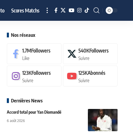
to
Scores Matchs
Nos réseaux
1.7M
Followers
540K
Followers
Like
Suivre
123K
Followers
125K
Abonnés
Suivre
Suivre
Dernières News
Accord total pour Yan Diomandé
6 août 2026