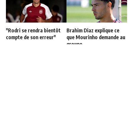
"Rodri se rendra bientôt
Brahim Diaz explique ce
compte de son erreur"
que Mourinho demande au
groupe
Mastantuono explique son
Cucurella explique
choix de rejoindre la
pourquoi il ne se coupera