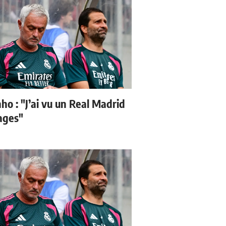
ho : "J’ai vu un Real Madrid
sages"