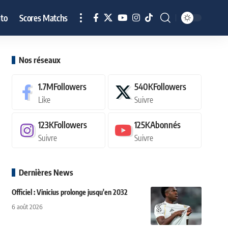
to
Scores Matchs
Nos réseaux
1.7M
Followers
540K
Followers
Like
Suivre
123K
Followers
125K
Abonnés
Suivre
Suivre
Dernières News
Officiel : Vinicius prolonge jusqu'en 2032
6 août 2026