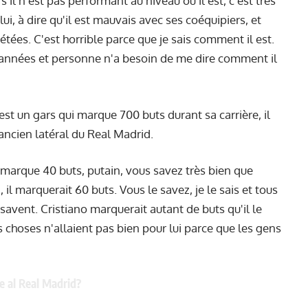
'il n'est pas performant au niveau où il est, c'est très
, à dire qu'il est mauvais avec ses coéquipiers, et
ées. C'est horrible parce que je sais comment il est.
 années et personne n'a besoin de me dire comment il
'est un gars qui marque 700 buts durant sa carrière, il
’ancien latéral du Real Madrid.
marque 40 buts, putain, vous savez très bien que
 il marquerait 60 buts. Vous le savez, je le sais et tous
savent. Cristiano marquerait autant de buts qu'il le
 choses n'allaient pas bien pour lui parce que les gens
e al Real Madrid?