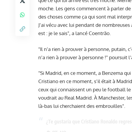
que ce qui lui arrive est très moche. Même s
moche. Les gens commencent à parler de lui
des choses comme ça qui sont mal interprét
J'ai vécu avec lui pendant de nombreuses
est : je le sais", a lancé Coentrão.
"Il n'a rien à prouver à personne, putain, c
n'a rien à prouver à personne !" poursuit l
"Si Madrid, en ce moment, a Benzema qui 
Cristiano en ce moment, s'il était à Madrid,
ceux qui connaissent un peu le football le 
voudrait au Real Madrid. À Manchester, les
là-bas lui cherchaient des embrouilles".
¿Te gustaría que Cristiano Ronaldo regres