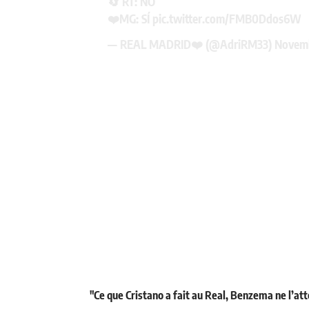
🔄 RT: NO
❤️MG: SÍ
pic.twitter.com/FMB0Ddos6W
— REAL MADRID❤️ (@AdriRM33)
Novemb
"Ce que Cristano a fait au Real, Benzema ne l’at