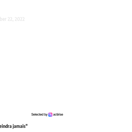
er 22, 2022
teindra jamais"