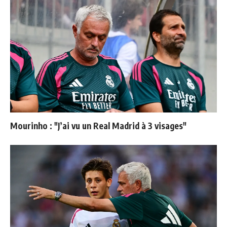
Mourinho : "J’ai vu un Real Madrid à 3 visages"