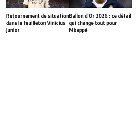
Retournement de situation
Ballon d'Or 2026 : ce détail
dans le feuilleton Vinicius
qui change tout pour
Junior
Mbappé
"Une immense déception" :
Le Real Madrid tient son
Mbappé vide son sac après
prochain gros coup à
l'élimination des Bleus
70M€