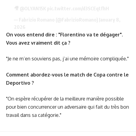
🎥
@OLYAN15K
pic.twitter.com/d3SCEqtfhH
— Fabrizio Romano (@FabrizioRomano)
January 8,
2026
On vous entend dire : "Florentino va te dégager".
Vous avez vraiment dit ça ?
"Je ne m’en souviens pas, j’ai une mémoire compliquée."
Comment abordez-vous le match de Copa contre le
Deportivo ?
"On espère récupérer de la meilleure manière possible
pour bien concurrencer un adversaire qui fait du très bon
travail dans sa catégorie."