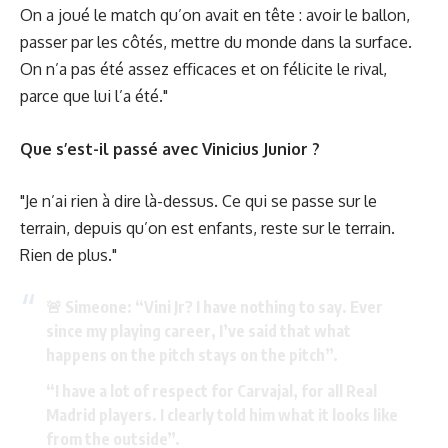
On a joué le match qu’on avait en tête : avoir le ballon,
passer par les côtés, mettre du monde dans la surface.
On n’a pas été assez efficaces et on félicite le rival,
parce que lui l’a été."
Que s’est-il passé avec Vinicius Junior ?
"Je n’ai rien à dire là-dessus. Ce qui se passe sur le
terrain, depuis qu’on est enfants, reste sur le terrain.
Rien de plus."
🚨 Simeone: “Vini Jr? I have nothing to say. Ever
since my playing career, I’ve said that what
happens on the pitch stays on the pitch”.
“I have a lot of respect for Carvajal, for all Real
Madrid players. I clearly told him what it looks like
from the outside”.