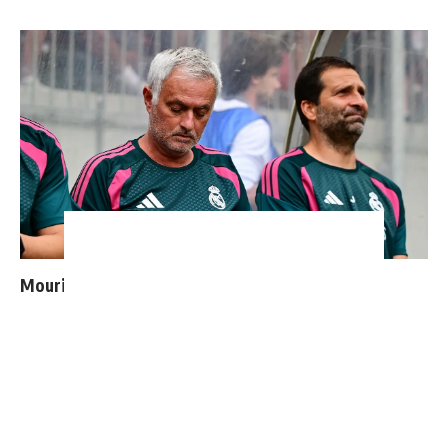
Mourinho : "J’ai vu un Real Madrid à 3 visages"