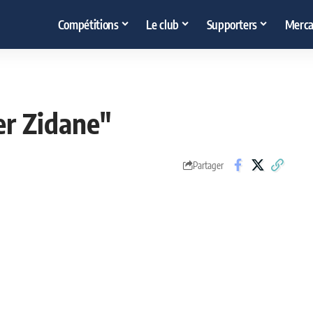
Compétitions
Le club
Supporters
Merca
ter Zidane"
Partager