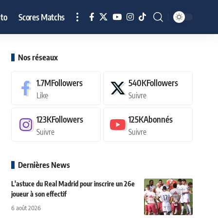
to
Scores Matchs
Nos réseaux
1.7M
Followers
540K
Followers
Like
Suivre
123K
Followers
125K
Abonnés
Suivre
Suivre
Dernières News
L'astuce du Real Madrid pour inscrire un 26e
joueur à son effectif
6 août 2026