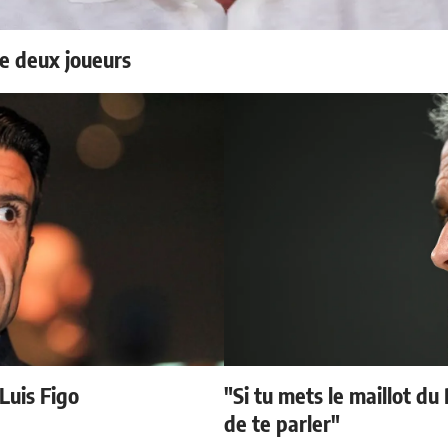
e deux joueurs
 Luis Figo
"Si tu mets le maillot du
de te parler"