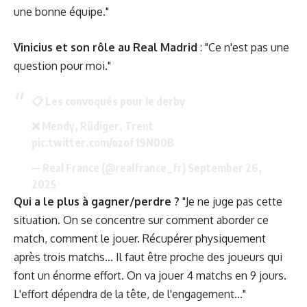
une bonne équipe."
Vinicius et son rôle au Real Madrid
: "Ce n'est pas une
question pour moi."
📋 Les convoqués pour le derby
❌ Mendy, Rüdiger, Trent
pic.twitter.com/ozof19N00B
— Real France (@realfrance_fr)
September 26,
2025
Qui a le plus à gagner/perdre ?
"Je ne juge pas cette
situation. On se concentre sur comment aborder ce
match, comment le jouer. Récupérer physiquement
après trois matchs... Il faut être proche des joueurs qui
font un énorme effort. On va jouer 4 matchs en 9 jours.
L'effort dépendra de la tête, de l'engagement..."