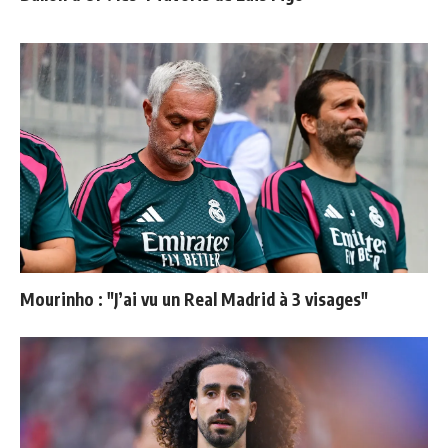
Mourinho : "J’ai vu un Real Madrid à 3 visages"