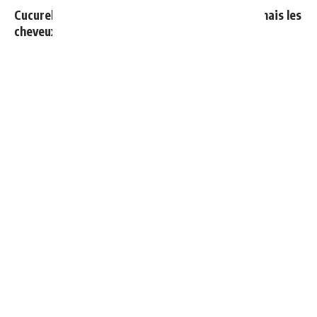
Cucurella explique pourquoi il ne se coupera jamais les
cheveux
Vinicius donne les noms des 3 joueurs dont il est le
plus proche au Real