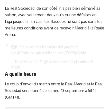
La Real Sociedad, de son côté, n’a pas bien démarré sa
saison, avec seulement deux nuls et une défaites en
Liga jusque là. En clair, les Basques ne sont pas dans les
meilleures conditions avant de recevoir Madrid à la Reale
Arena.
🗺️ ¡Estos son los horarios del partido!
👉
@Emirates
pic.twitter.com/ZtCSipAVd4
— Real Madrid C.F. (@realmadrid)
September 13,
2025
A quelle heure
Le coup d’envoi du match entre le Real Madrid et la Real
Sociedad sera donné ce samedi 13 septembre à 16h15
(GMT+1).