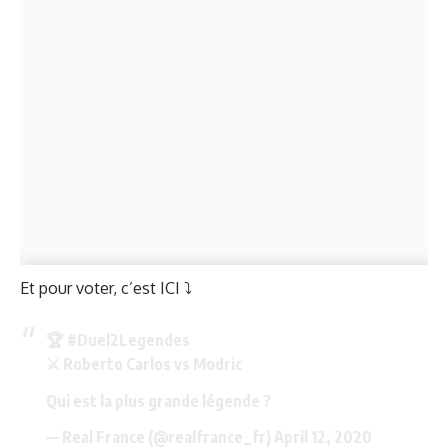
Et pour voter, c’est ICI ⤵️
🏆
#Duel2Legendes
⚔️ Roberto Carlos vs Modric
Qui est la plus grande légende ?
— Real France (@realfrance_fr)
April 12, 2020