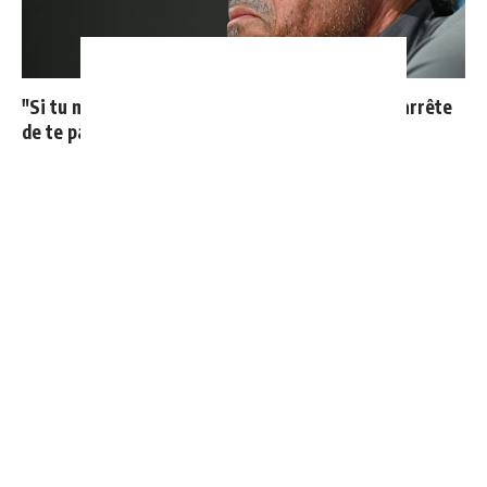
"Si tu mets le maillot du Real Madrid un jour, j'arrête
de te parler"
"Une immense déception" : Mbappé vide son sac après
l'élimination des Bleus