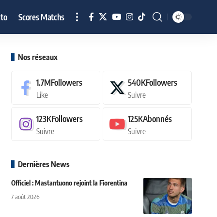
to
Scores Matchs
Nos réseaux
1.7M
Followers
540K
Followers
Like
Suivre
123K
Followers
125K
Abonnés
Suivre
Suivre
Dernières News
Officiel : Mastantuono rejoint la Fiorentina
7 août 2026