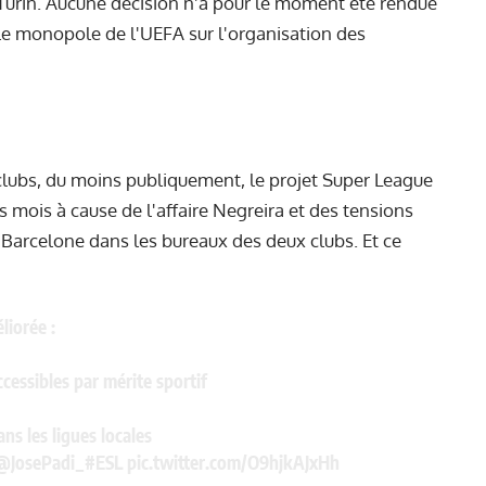
 Turin. Aucune décision n'a pour le moment été rendue
 le monopole de l'UEFA sur l'organisation des
clubs, du moins publiquement, le projet Super League
s mois à cause de l'affaire Negreira et des tensions
 Barcelone dans les bureaux des deux clubs. Et ce
iorée :
essibles par mérite sportif
ns les ligues locales
@JosePadi_
#ESL
pic.twitter.com/O9hjkAJxHh