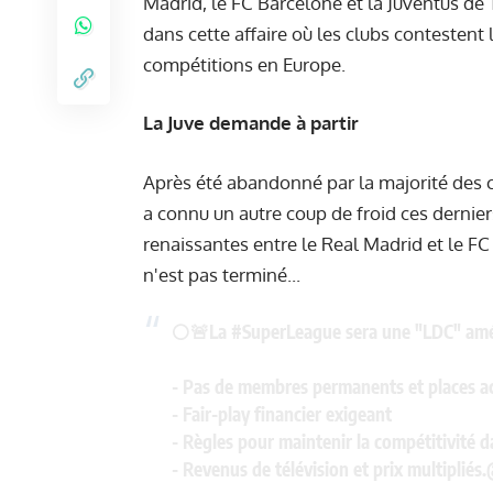
Madrid, le FC Barcelone et la Juventus de
dans cette affaire où les clubs contestent
compétitions en Europe.
La Juve demande à partir
Après été abandonné par la majorité des 
a connu un autre coup de froid ces dernier
renaissantes entre le Real Madrid et le FC
n'est pas terminé...
⚪🚨La
#SuperLeague
sera une "LDC" amél
- Pas de membres permanents et places acc
- Fair-play financier exigeant
- Règles pour maintenir la compétitivité da
- Revenus de télévision et prix multipliés.