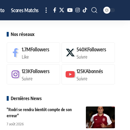
to
Scores Matchs
Nos réseaux
1.7M
Followers
540K
Followers
Like
Suivre
123K
Followers
125K
Abonnés
Suivre
Suivre
Dernières News
"Rodri se rendra bientôt compte de son
erreur"
7 août 2026