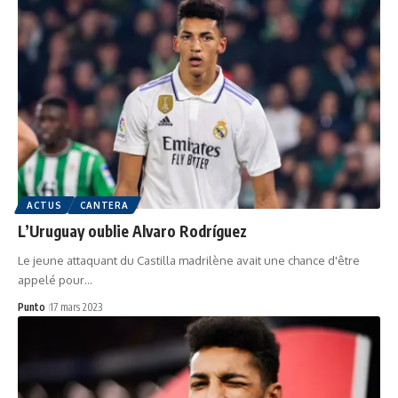
ACTUS
CANTERA
L’Uruguay oublie Alvaro Rodríguez
Le jeune attaquant du Castilla madrilène avait une chance d'être
appelé pour…
Punto
17 mars 2023