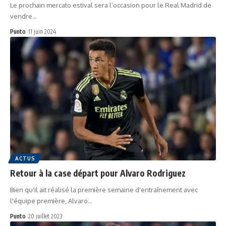
Le prochain mercato estival sera l’occasion pour le Real Madrid de
vendre…
Punto
11 juin 2024
ACTUS
Retour à la case départ pour Alvaro Rodriguez
Bien qu'il ait réalisé la première semaine d'entraînement avec
l'équipe première, Alvaro…
Punto
20 juillet 2023