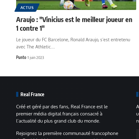
ACTUS
Araujo : "Vinicius est le meilleur joueur en
1 contre 1"
Le joueur du FC Barcelone, Ronald Araujo, s’est entretenu
avec The Athletic.…
Punto
1 juin 2023
Real France
Créé et géré par des fans, Real France est le
A
premier média digital français consacré à
u
l’actualité du plus grand club du monde.
n
A
Rejoignez la première communauté francophone
m